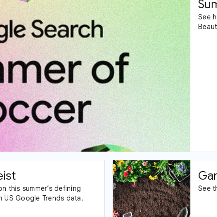
Sum
See h
Beaut
ist
Gar
on this summer’s defining
See t
n US Google Trends data.