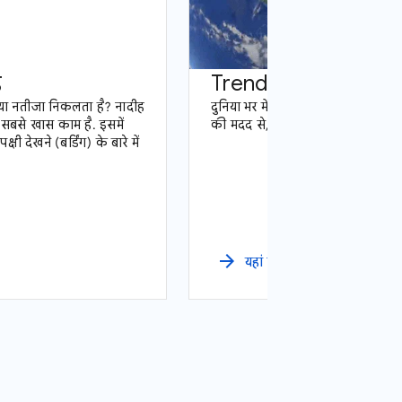
ै
Trends टीवी
्या नतीजा निकलता है? नादीह
दुनिया भर में Google पर अभी क्या ट्रें
सबसे खास काम है. इसमें
की मदद से, इसे विज़ुअलाइज़ करें
 देखने (बर्डिंग) के बारे में
arrow_forward
यहां जाएं